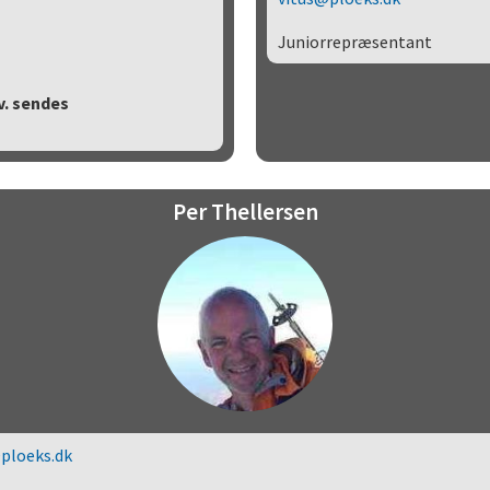
Juniorrepræsentant
v. sendes
Per Thellersen
ploeks.dk