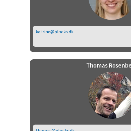
katrine@ploeks.dk
Thomas Rosenbe
thomas@ploeks.dk