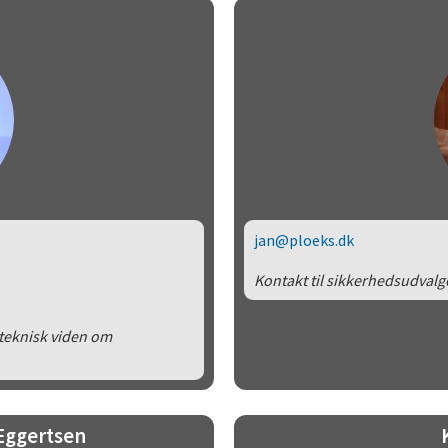
jan@ploeks.dk
Kontakt til sikkerhedsudvalg
 teknisk viden om
Eggertsen