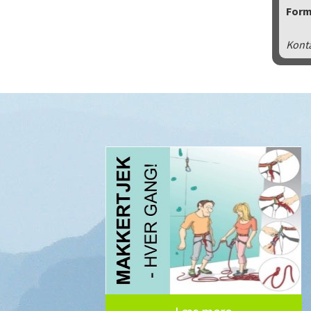
For
Konta