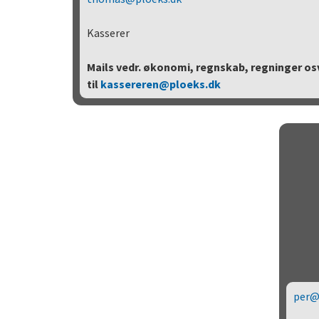
Kasserer
Mails vedr. økonomi, regnskab, regninger os
til
kassereren@ploeks.dk
per@