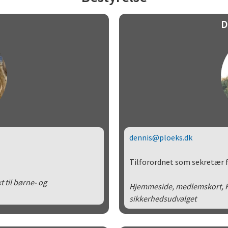
D
dennis@ploeks.dk
Tilforordnet som sekretær f
til børne- og
Hjemmeside, medlemskort, Kl
sikkerhedsudvalget