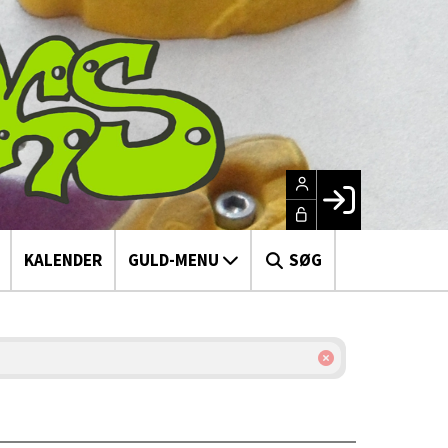
Facebook login
KALENDER
GULD-MENU
SØG
Husk mig
Glemt password
Opret profil
LOG IND