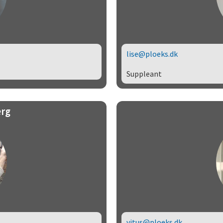
lise@ploeks.dk
Suppleant
rg
vitus@ploeks.dk