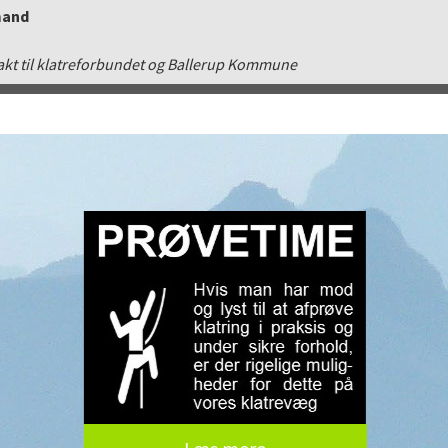
mand
kt til klatreforbundet og Ballerup Kommune